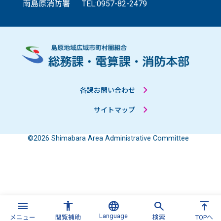
南島原消防署
TEL:0957-82-2479
各課お問い合わせ
サイトマップ
©2026 Shimabara Area Administrative Committee
menu
accessibility_new
language
search
vertical_align_top
Language
メニュー
閲覧補助
検索
TOPへ