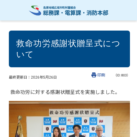
救命功労感謝状贈呈式につ
いて
印刷
（ID:803）
最終更新日：
2026年5月26日
救命功労に対する感謝状贈呈式を実施しました。