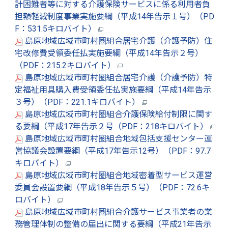
計困難者等に対する介護保険サービスに係る利用者負
担額軽減制度事業実施要綱（平成14年告示１号）（PD
F：531.5キロバイト）
島原地域広域市町村圏組合居宅介護（介護予防）住
宅改修費受領委任払実施要綱（平成14年告示２号）
（PDF：215.2キロバイト）
島原地域広域市町村圏組合居宅介護（介護予防）特
定福祉用具購入費受領委任払実施要綱（平成14年告示
３号）（PDF：221.1キロバイト）
島原地域広域市町村圏組合介護保険給付制限に関す
る要綱（平成17年告示２号（PDF：218キロバイト）
島原地域広域市町村圏組合地域包括支援センター運
営協議会設置要綱（平成17年告示12号）（PDF：97.7
キロバイト）
島原地域広域市町村圏組合地域密着型サービス運営
委員会設置要綱（平成18年告示５号）（PDF：72.6キ
ロバイト）
島原地域広域市町村圏組合介護サービス事業者の業
務管理体制の整備の届出に関する要綱（平成21年告示