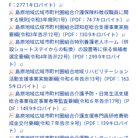
F：277.1キロバイト）
島原地域広域市町村圏組合介護保険料徴収職員に関
する規則(令和3年規則1号)（PDF：74.7キロバイト）
島原地域広域市町村圏組合認知症総合支援事業実施
要綱(令和3年告示12号)（PDF：130.9キロバイト）
島原地域広域市町村圏組合特別養護老人ホーム（併
設ショートステイからの転換）の設置等に係る候補者
選定要綱(令和4年告示22号)（PDF：299.9キロバイ
ト）
島原地域広域市町村圏組合地域リハビリテーション
活動支援事業実施要綱(令和６年告示13号)（PDF：163.
5キロバイト）
島原地域広域市町村圏組合介護予防・日常生活支援
総合事業指定事業者等監査要綱(令和６年告示17号)（P
DF：149.9キロバイト）
島原地域広域市町村圏組合介護支援専門員研修費助
成金交付要綱(令和７年告示９号)（PDF：139キロバイ
ト）