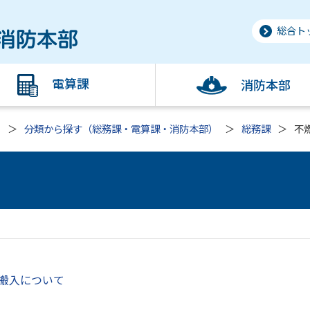
総合ト
電算課
消防本部
ト
分類から探す（総務課・電算課・消防本部）
総務課
不
搬入について