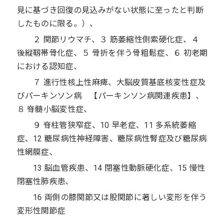
見に基づき回復の見込みがない状態に至ったと判断
したものに限る。）、
２ 関節リウマチ、３ 筋萎縮性側索硬化症、４
後縦靱帯骨化症、５ 骨折を伴う骨粗鬆症、６ 初老期
における認知症、
７ 進行性核上性麻痺、大脳皮質基底核変性症及
びパーキンソン病 【パーキンソン病関連疾患】、
８ 脊髄小脳変性症、
９ 脊柱管狭窄症、10 早老症、11 多系統萎縮
症、12 糖尿病性神経障害、糖尿病性腎症及び糖尿病
性網膜症、
13 脳血管疾患、14 閉塞性動脈硬化症、15 慢性
閉塞性肺疾患、
16 両側の膝関節又は股関節に著しい変形を伴う
変形性関節症