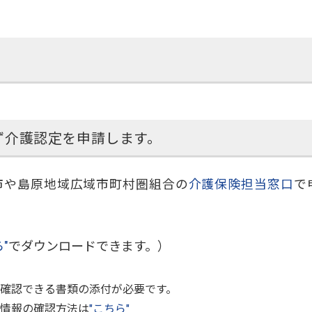
れ
ず介護認定を申請します。
市や島原地域広域市町村圏組合の
介護保険担当窓口
で
"
でダウンロードできます。）
確認できる書類の添付が必要です。
情報の確認方法は
"こちら"